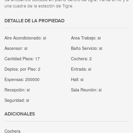
una cuadra de la estación de Tigre.
DETALLE DE LA PROPIEDAD
Aire Acondicionado:
si
Area Trabajo:
si
Ascensor:
si
Baño Servicio:
si
Cantidad Pisos:
17
Cochera:
2
Deptos. por Piso:
2
Entrada:
si
Expensas:
200000
Hall:
si
Recepción:
si
Sala Reunión:
si
Seguridad:
si
ADICIONALES
Cochera