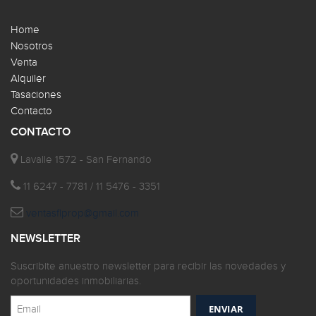
Home
Nosotros
Venta
Alquiler
Tasaciones
Contacto
CONTACTO
Lavalle 1572 - San Fernando
11 6247 - 7781 / 11 5476 - 3351
ventasflprop@gmail.com
NEWSLETTER
Suscribite anuestro newsletter para recibir las novedades y
oportunidades inmobiliarias.