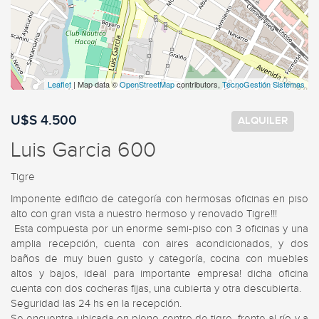
Leaflet
| Map data ©
OpenStreetMap
contributors,
TecnoGestión Sistemas
U$S 4.500
ALQUILER
Luis Garcia 600
Tigre
Imponente edificio de categoría con hermosas oficinas en piso 
alto con gran vista a nuestro hermoso y renovado Tigre!!!

 Esta compuesta por un enorme semi-piso con 3 oficinas y una 
amplia recepción, cuenta con aires acondicionados, y dos 
baños de muy buen gusto y categoría, cocina con muebles 
altos y bajos, ideal para importante empresa! dicha oficina 
cuenta con dos cocheras fijas, una cubierta y otra descubierta.

Seguridad las 24 hs en la recepción.

Se encuentra ubicada en pleno centro de tigre, frente al río y a 