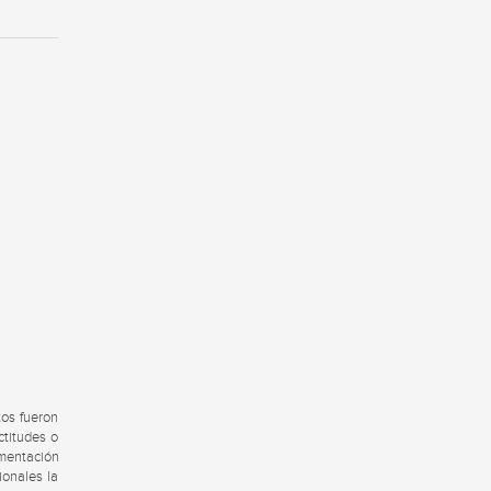
tos fueron
ctitudes o
umentación
ionales la