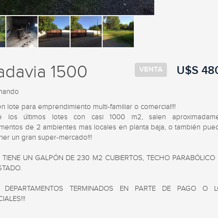
adavia 1500
U$S 48
VENTA
rnando
 lote para emprendimiento multi-familiar o comercial!!!

 los últimos lotes con casi 1000 m2, salen aproximadame
mentos de 2 ambientes mas locales en planta baja, o también puede
ner un gran super-mercado!!!

E TIENE UN GALPÓN DE 230 M2 CUBIERTOS, TECHO PARABÓLICO 
TADO.

 DEPARTAMENTOS TERMINADOS EN PARTE DE PAGO O LO
ALES!!!