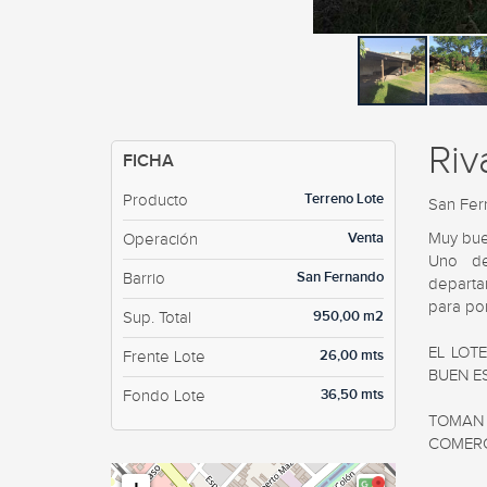
Riv
FICHA
Terreno Lote
Producto
San Fe
Venta
Muy buen
Operación
Uno de
San Fernando
Barrio
departa
para po
950,00 m2
Sup. Total
EL LOT
26,00 mts
Frente Lote
BUEN ES
36,50 mts
Fondo Lote
TOMAN
COMERCI